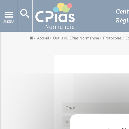
Cent
Rég
MENU
Accueil
Outils du CPias Normandie
Protocoles
E
Gale
Gastro-entérites aiguës (GEA)