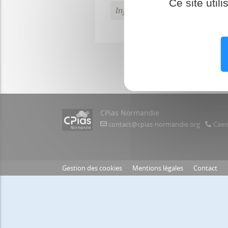
Ce site util
Infections respiratoires aiguës
CPias Normandie
contact@cpias-normandie.org
Caen 
Gestion des cookies
Mentions légales
Contact