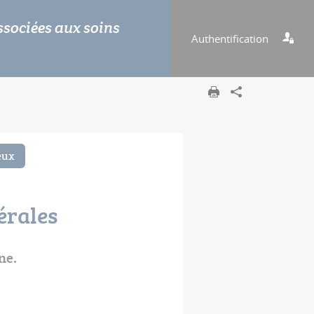
ssociées aux soins
Authentification
eux
érales
ne.