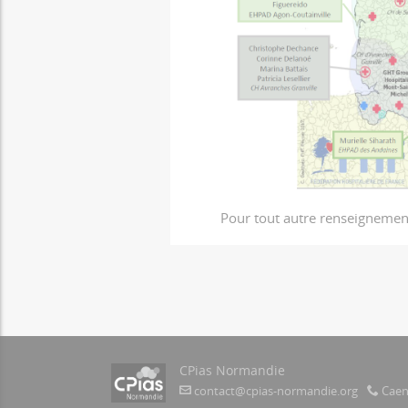
Pour tout autre renseignemen
CPias Normandie
contact@cpias-normandie.org
Caen 