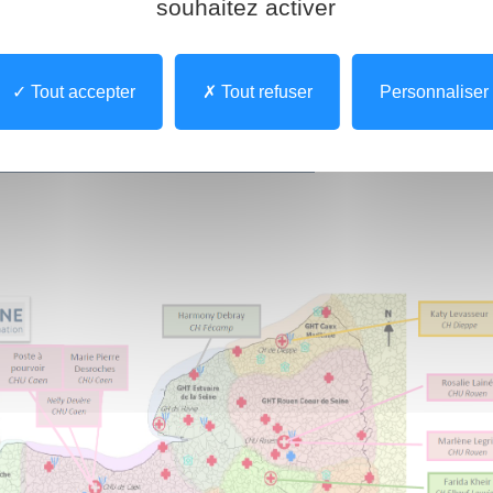
souhaitez activer
tactez le CPias Normandie : 02 31 06 51 51
Tout accepter
Tout refuser
Personnaliser
quipe Normand'hygiène