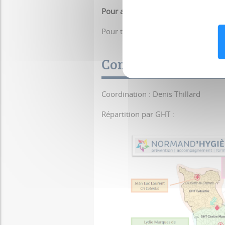
Pour adhérer à la démarche
:
lien
Pour tout autre renseignement, con
Composition de l'E
Coordination : Denis Thillard
Répartition par GHT :