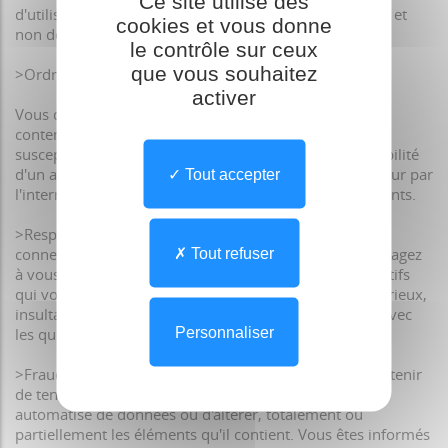
Ce site utilise des
d'utiliser ces bases de données dans un cadre anormal et
cookies et vous donne
non défini par ces conditions d'utilisation
le contrôle sur ceux
que vous souhaitez
>Ordre public
activer
Vous devez respecter la réglementation en matière de
contenu pornographique, raciste ou illicite qui serait
susceptible de porter atteinte à l'intégrité ou à la sensibilité
d'un autre internaute ou à l'image de marque de l'éditeur par
Tout accepter
l'intermédiaire de messages, textes ou images provocants.
>Respect de la vie privée des personnes, internautes
connectés sur le site ou tiers - A ce titre, vous vous engagez
Tout refuser
à vous abstenir de diffuser au sein des services interactifs
qui vous sont proposés, des messages à caractère injurieux,
insultant, dénigrant, dégradant ou n'ayant aucun lien avec
Personnaliser
les questions abordées.
>Fraude informatique - A ce titre, vous devez vous abstenir
de tenter une intrusion dans un système de traitement
automatisé de données ou d'altérer, totalement ou
partiellement les éléments qu'il contient. Vous êtes informés