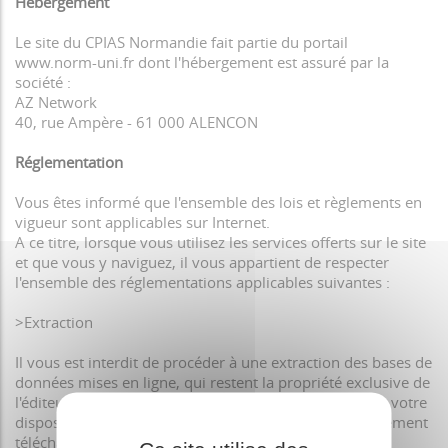
Hébergement
Le site du CPIAS Normandie fait partie du portail
www.norm-uni.fr dont l'hébergement est assuré par la
société :
AZ Network
40, rue Ampère - 61 000 ALENCON
Réglementation
Vous êtes informé que l'ensemble des lois et règlements en
vigueur sont applicables sur Internet.
A ce titre, lorsque vous utilisez les services offerts sur le site
et que vous y naviguez, il vous appartient de respecter
l'ensemble des réglementations applicables suivantes :
>Extraction
Il vous est interdit de procéder à une extraction des bases de
données mises en ligne, qui restent la propriété exclusive de
l'éditeur, et notamment des données d'activité mises à votre
disposition, à l'exception des logiciels qui sont explicitement
téléchargeables sur le site,