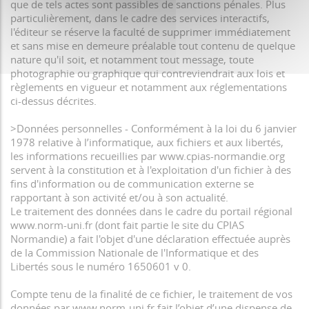
que de tels actes sont passibles de sanctions pénales. Plus
particulièrement, dans le cadre des services interactifs,
l'éditeur se réserve la faculté de supprimer immédiatement
et sans mise en demeure préalable tout contenu de quelque
nature qu'il soit, et notamment tout message, toute
photographie ou graphique qui contreviendrait aux lois et
règlements en vigueur et notamment aux réglementations
ci-dessus décrites.
>Données personnelles - Conformément à la loi du 6 janvier
1978 relative à l’informatique, aux fichiers et aux libertés,
les informations recueillies par www.cpias-normandie.org
servent à la constitution et à l'exploitation d'un fichier à des
fins d'information ou de communication externe se
rapportant à son activité et/ou à son actualité.
Le traitement des données dans le cadre du portail régional
www.norm-uni.fr (dont fait partie le site du CPIAS
Normandie) a fait l'objet d'une déclaration effectuée auprès
de la Commission Nationale de l'Informatique et des
Libertés sous le numéro 1650601 v 0.
Compte tenu de la finalité de ce fichier, le traitement de vos
données par www.norm-uni.fr fait l’objet d’une dispense de