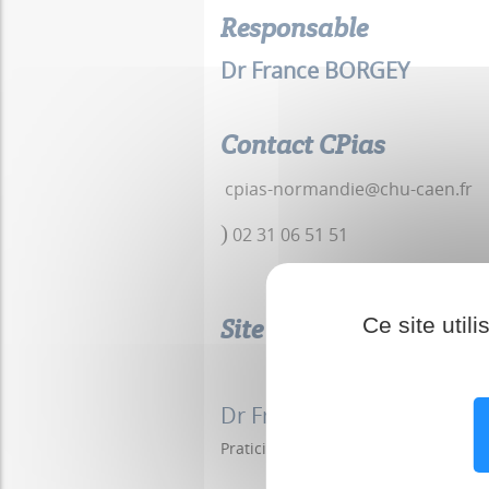
Responsable
Dr France BORGEY
Contact CPias
cpias-normandie@chu-caen.fr
)
02 31 06 51 51
Ce site util
Site de Caen
Dr France BORGEY
Praticien Hospitalier Hygiéniste