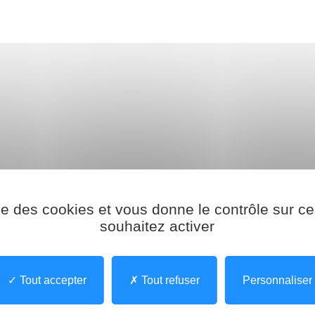
ise des cookies et vous donne le contrôle sur 
Site de Rouen
souhaitez activer
Dr Laurence GUET
Tout accepter
Tout refuser
Personnaliser
Praticien Hospitalier Hygiéniste
Référent médical Normand’Hygiène