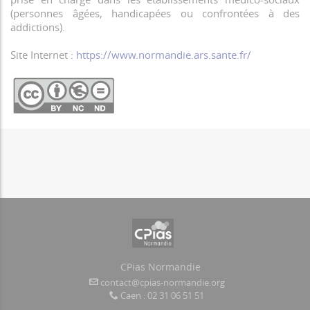
(personnes âgées, handicapées ou confrontées à des
addictions).
Site Internet :
https://www.normandie.ars.sante.fr/
CPias Normandie
contact@cpias-normandie.org
Caen : 02 31 06 51 51