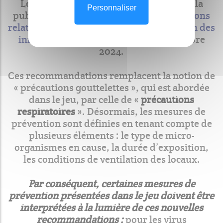
Le jeu sérieux JASPER a été conçu avant la
Personnaliser
publication
des nouvelles recommandations
relatives à la prévention de la transmission des
infections par voie respiratoire
en octobre
2024.
Ces recommandations remplacent la notion de
« précautions gouttelettes », qui est abordée
dans le jeu, par celle de «
précautions
respiratoires
». Désormais, les mesures de
prévention sont définies en tenant compte de
plusieurs éléments : le type de micro-
organismes en cause, la durée d’exposition,
les conditions de ventilation des locaux.
Par conséquent, certaines mesures de
prévention présentées dans le jeu doivent être
interprétées à la lumière de ces nouvelles
recommandations :
pour les virus