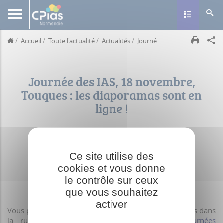
Toggle navig
Accueil
Toute l'actualité
Actualités
Journée des IAS, 18 novembre, Touques : les diaporamas sont en ligne !
Journée des IAS, 18 novembre,
Touques : les diaporamas sont en
ligne !
Actualités •
Vendredi 21 novembre 2025
Ce site utilise des
cookies et vous donne
le contrôle sur ceux
que vous souhaitez
activer
Vous pouvez consulter les présentations des intervants dans
la rubrique :
Journées, réunions, webinaires/Journées